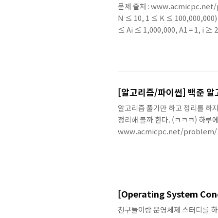
문제 출처 : www.acmicpc.net
N ≤ 10, 1 ≤ K ≤ 100,00
≤ Ai ≤ 1,000,000, A1 = 1,
단하다. 총 N 종류의 동전을 가지
하는 것. 동전의 가치는 오름차순
K원을 만들 수 없는 경우는 없다. 
[알고리즘/파이썬] 백준 알
알고리즘 풀기만 하고 정리를 하지
정리해 볼까 한다. (ㅋㅋㅋ) 하루
www.acmicpc.net/proble
이 M이 주어진다. N과 M은 2,000
리 이 문제에서 나이트가 이동할 수 
오른쪽 1칸 아래로, 2칸 오른쪽 2
에서 시작하며, 위의 방법을 이용하여
친구들이랑 운영체제 스터디를 하면