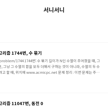
서니서니
리즘 1744번, 수 묶기
t/problem/1744 1744번: 수 묶기 길이가 N인 수열이 주어졌을 때, 그
, 그냥 그 수열의 합을 모두 더해서 구하는 것이 아니라, 수열의 두 수
 할 때, 위치에 www.acmicpc.net 문제 정리 : 이번 문제는 주어
 구해서 출력하는 것이다. 수열 내에서 두개의 수를 묶을 수 있고, 묶은
. 순서는 고려하지 않는다. 수열의 모든 수는 한 번만 묶일 수 있다. : 예
들어오면 구할 수 있는 최대 합은 0 + 1 + 2 + ( 3 * 9 ) = 30 이다. : 수열
리즘 11047번, 동전 0