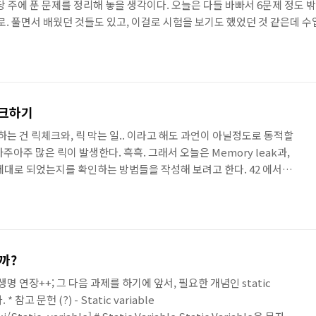
당 주에 푼 문제를 정리해 놓을 생각이다. 오늘은 다들 바빠서 6문제 정도 밖
 풀기로. 풀면서 배웠던 것들도 있고, 이걸로 시험을 보기도 했었던 것 같은데
는다. 앞으로 복습해가면서 더 제대로 이해하기 위해 노력해야겠다. 문제 출처 :
고 : codex.cs.yale.edu/avi/os-book/OS10/practice..
 체크하기
 하는 건 릭체크와, 릭 막는 일.. 이라고 해도 과언이 아닐정도로 동적할
아주 많은 릭이 발생한다. 흑흑. 그래서 오늘은 Memory leak과,
제대로 되었는지를 확인하는 방법들을 작성해 보려고 한다. 42 에서는 C
행하기 때문에, 대부분의 설명은 모두 C 기반으로 이루어 질 예정. #
eak이란 메모리 공간에 누수가 발생했음을 의미한다. C로 프로그래밍을 하다
게 되는데 간단하게 설명하자면 동적할당은 메모리에 내가 이만큼의 공
간을 할당 받는 것 같은거다. 데이터를 저장..
일까?
명 연장++; 그 다음 과제를 하기에 앞서, 필요한 개념인 static
 참고 문헌 (?) - Static variable