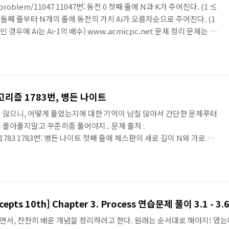
/problem/11047 11047번: 동전 0 첫째 줄에 N과 K가 주어진다. (1 ≤
0,000) 둘째 줄부터 N개의 줄에 동전의 가치 Ai가 오름차순으로 주어진다. (1
 i ≥ 2인 경우에 Ai는 Ai-1의 배수) www.acmicpc.net 문제 정리 문제는 간
고, 각 동전을 이용해서 K 원을 만들 때 필요한 동전 개수의 최솟값을 구
으로 들어온다. 문제 풀이 - 동전이 들어올 때, 1부터 들어오기 때문에
- K원을 만들기 위한 최소값을 구하기 위해서는 큰 가치를 가진 ..
고리즘 1783번, 병든 나이트
 않으니, 어떻게 풀었는지에 대한 기억이 남질 않아서 간단한 문제푸터
에 몰아풀지말고 꾸준히좀 풀어야지.. 문제 출처 :
m/1783 1783번: 병든 나이트 첫째 줄에 체스판의 세로 길이 N와 가로 길
,000,000보다 작거나 같은 자연수이다. www.acmicpc.net 문제 정
있는 방법은 다음 네가지 뿐이다. 2칸 위로, 1칸 오른쪽 1칸 위로, 2칸
칸 아래로, 1칸 오른쪽 나이트는 N x M 크기의 체스판의 가장 왼쪽 아래
 이동할 수 있다. 이때 ..
[Operating System Concepts 10th] Chapter 3. Process 연습문제 풀이 3.1 - 3.
서, 찬찬히 배운 개념을 정리하려고 한다. 원래는 순서대로 해야지! 였는데