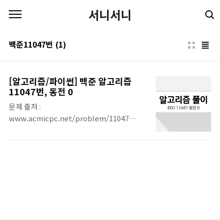
본문 바로가기
서니서니
백준11047번
(1)
[알고리즘/파이썬] 백준 알고리즘
11047번, 동전 0
문제 출처 :
www.acmicpc.net/problem/11047
11047번: 동전 0 첫째 줄에 N과 K가 주어진다.
(1 ≤ N ≤ 10, 1 ≤ K ≤ 100,000,000) 둘째
줄부터 N개의 줄에 동전의 가치 Ai가 오름차순
으로 주어진다. (1 ≤ Ai ≤ 1,000,000, A1 = 1,
i ≥ 2인 경우에 Ai는 Ai-1의 배수)
www.acmicpc.net 문제 정리 문제는 간단하
다. 총 N 종류의 동전을 가지고, 각 동전을 이
용해서 K 원을 만들 때 필요한 동전 개수의 최