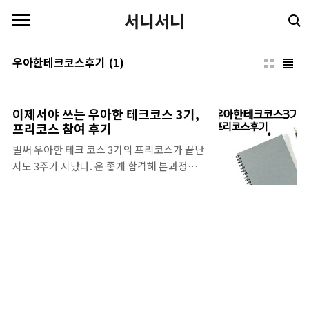
본문 바로가기
서니서니
우아한테크코스후기
(1)
이제서야 쓰는 우아한 테크코스 3기,
프리코스 참여 후기
벌써 우아한 테크 코스 3기의 프리코스가 끝난
지도 3주가 지났다. 운 좋게 합격해 본과정에
참여하기까지도 3주. 원래는 결과 나오기 전에
작성해 두려고 했는데 게으름을 피우다 보니,
시간이 이렇게 되어있었다. 그래도 좋은 경험
이었던지라 기록은 남기고 싶어서 이제야 글을
써본다. | 지원, 그리고 합격 우아한 테크코스
의 지원은 자기소개서와 코딩 테스트로 이루어
졌다. 자기소개서 작성은 꽤나 급하게 작성했
는데, 제출하는 날 까지도 지원을 할지 말지 고