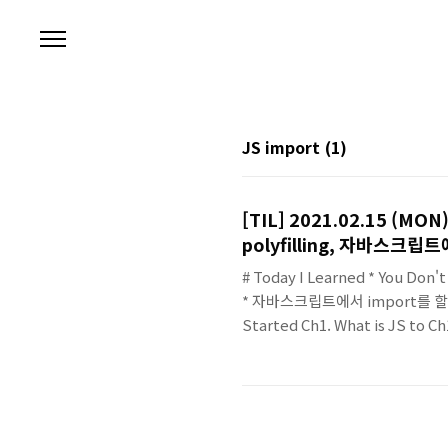
본문 바로가기
JS import
(1)
[TIL] 2021.02.15 (MON)
polyfilling, 자바스크립
# Today I Learned * You Don
* 자바스크립트에서 import를 할 때의
Started Ch1. What is JS to C
Repository/링크) * 자바스크
투표를 통해 Java Script 가 
ECMAScript2019 가 공식 명칭이 됨