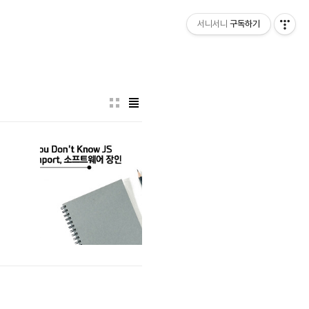
서니서니
구독하기