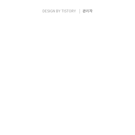
것, 실제로 Java 와는 관련이 없다. 현재는 이
름의 법적인 문제로 ECMAScript2019 가 공
DESIGN BY
TISTORY
관리자
식 명칭이 됨. * TC..