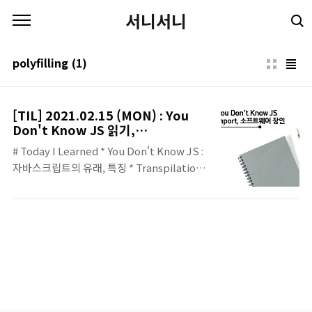
본문 바로가기
서니서니
polyfilling
(1)
[TIL] 2021.02.15 (MON) : You
Don't Know JS 읽기,
transpilation, polyfilling, 자바스
# Today I Learned * You Don't Know JS :
크립트에서의 import
자바스크립트의 유래, 특징 * Transpilation,
Polyfilling * 자바스크립트에서 import를
할 때의 동작 방식 ## You Don't Know JS *
오늘 읽은 범위 : Getting Started Ch1.
What is JS to Ch1. Backwards, Forwards
(출처 : You Don't Know JS Github
Repository/링크) * 자바스크립트는 처음에
는 Mocha, Live Script 등으로 불렸으나 추
후 사람들의 투표를 통해 Java Script 가 된