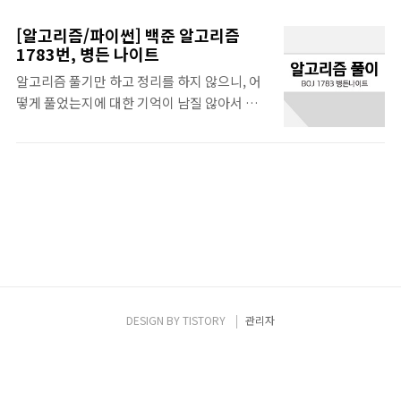
(1 ≤ N ≤ 10, 1 ≤ K ≤ 100,000,000) 둘째
곱한 후 다른 수와 더한다. 순서는 고려하지 않
줄부터 N개의 줄에 동전의 가치 Ai가 오름차순
는다. 수열의 모든 수는 한 번만 묶일 수 있다. :
[알고리즘/파이썬] 백준 알고리즘
으로 주어진다. (1 ≤ Ai ≤ 1,000,000, A1 = 1,
예를 들어 {3, 9, 1, 2, 0} 의 수열이 들어오면
1783번, 병든 나이트
i ≥ 2인 경우에 Ai는 Ai-1의 배수)
구할 수 있는 최대 합은 0 + 1 + 2 + ( 3 * 9 ) =
알고리즘 풀기만 하고 정리를 하지 않으니, 어
www.acmicpc.net 문제 정리 문제는 간단하
30 이다. : 수열의..
떻게 풀었는지에 대한 기억이 남질 않아서 간
다. 총 N 종류의 동전을 가지고, 각 동전을 이
단한 문제푸터 정리해 볼까 한다. (ㅋㅋㅋ) 하
용해서 K 원을 만들 때 필요한 동전 개수의 최
루에 몰아풀지말고 꾸준히좀 풀어야지.. 문제
솟값을 구하는 것. 동전의 가치는 오름차순
출처 : www.acmicpc.net/problem/1783
으로 들어온다. 문제 풀이 - 동전이 들어올 때,
1783번: 병든 나이트 첫째 줄에 체스판의 세로
1부터 들어오기 때문에 K원을 만들 수 없는 경
길이 N와 가로 길이 M이 주어진다. N과 M은
우는 없다. - K원을 만들기 위한 최소값을 구하
2,000,000,000보다 작거나 같은 자연수이다.
기 위해서는 큰 가치를 가진 ..
www.acmicpc.net 문제 정리 이 문제에서
나이트가 이동할 수 있는 방법은 다음 네가지
뿐이다. 2칸 위로, 1칸 오른쪽 1칸 위로, 2칸 오
른쪽 1칸 아래로, 2칸 오른쪽 2칸 아래로, 1칸
DESIGN BY
TISTORY
관리자
오른쪽 나이트는 N x M 크기의 체스판의 가장
왼쪽 아래에서 시작하며, 위의 방법을 이용하
여 이동할 수 있다. 이때 ..