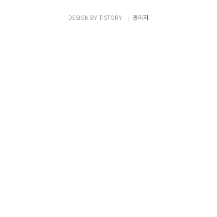
당 변수는 사라진다. static variable은 그럼
어디에 저장될 까? static variable은 초기화
DESIGN BY
TISTORY
관리자
가 되었..