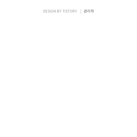
당 변수는 사라진다. static variable은 그럼
어디에 저장될 까? static variable은 초기화
DESIGN BY
TISTORY
관리자
가 되었..