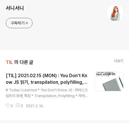
서니서니
구독하기
더보기
TIL
의 다른 글
[TIL] 2021.02.15 (MON) : You Don't Kn
ow JS 읽기, transpilation, polyfilling,
글 내용
자바스크립트에서의 import
# Today I Learned * You Don't Know JS : 자바스크
립트의 유래, 특징 * Transpilation, Polyfilling * 자바
스크립트에서 import를 할 때의 동작 방식 ## You Do
0
3
2021. 2. 16.
n't Know JS * 오늘 읽은 범위 : Getting Started Ch1.
What is JS to Ch1. Backwards, Forwards (출처 : Y
ou Don't Know JS Github Repository/링크) * 자바
스크립트는 처음에는 Mocha, Live Script 등으로 불렸