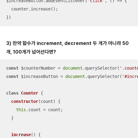
$increaseButton.addEventListener(
'click'
, 
() =>
 {

  counter.increase();

})
3) 만약 함수가 increment, decrement 두 개가 아니라 50
개, 100개가 넘어선다면?
const
 $counterNumber = 
document
.querySelector(
'.count
const
 $increaseButton = 
document
.querySelector(
'#incr
class
Counter
{

constructor
(
count
)
 {

this
.count = count;

  }

increase
(
)
 {
