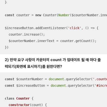
}

const
 counter = 
new
 Counter(
Number
($counterNumber.inne
$increaseButton.addEventListener(
'click'
, 
() =>
 {

  counter.increase();

  $counterNumber.innerText = counter.getCount();

})
2) 만약 요구 사항이 카운터의 count 가 업데이트 될 때 마다 출
력되기(화면에 표시하기)를 원한다면?
const
 $counterNumber = 
document
.querySelector(
'.count
const
 $increaseButton = 
document
.querySelector(
'#incr
class
Counter
{

constructor
(
count
)
 {
