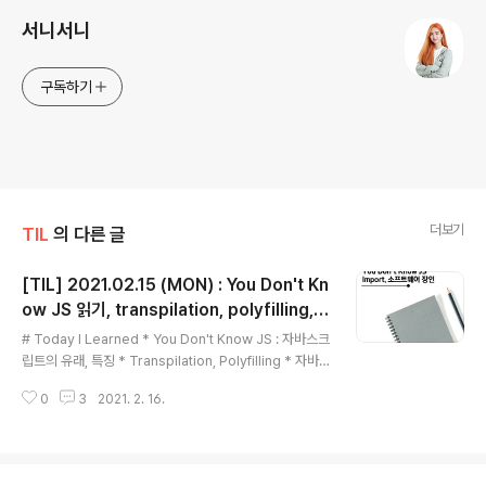
서니서니
구독하기
더보기
TIL
의 다른 글
[TIL] 2021.02.15 (MON) : You Don't Kn
ow JS 읽기, transpilation, polyfilling,
글 내용
자바스크립트에서의 import
# Today I Learned * You Don't Know JS : 자바스크
립트의 유래, 특징 * Transpilation, Polyfilling * 자바
스크립트에서 import를 할 때의 동작 방식 ## You Do
0
3
2021. 2. 16.
n't Know JS * 오늘 읽은 범위 : Getting Started Ch1.
What is JS to Ch1. Backwards, Forwards (출처 : Y
ou Don't Know JS Github Repository/링크) * 자바
스크립트는 처음에는 Mocha, Live Script 등으로 불렸