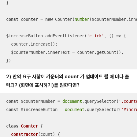
}

const
 counter = 
new
 Counter(
Number
($counterNumber.inne
$increaseButton.addEventListener(
'click'
, 
() =>
 {

  counter.increase();

  $counterNumber.innerText = counter.getCount();

})
2) 만약 요구 사항이 카운터의 count 가 업데이트 될 때 마다 출
력되기(화면에 표시하기)를 원한다면?
const
 $counterNumber = 
document
.querySelector(
'.count
const
 $increaseButton = 
document
.querySelector(
'#incr
class
Counter
{

constructor
(
count
)
 {
