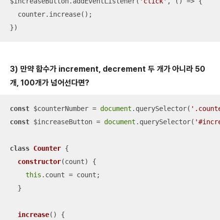
$increaseButton.addEventListener(
'click'
, 
() =>
 {

  counter.increase();

})
3) 만약 함수가 increment, decrement 두 개가 아니라 50
개, 100개가 넘어선다면?
const
 $counterNumber = 
document
.querySelector(
'.count
const
 $increaseButton = 
document
.querySelector(
'#incr
class
Counter
{

constructor
(
count
)
 {

this
.count = count;

  }

increase
(
)
 {
