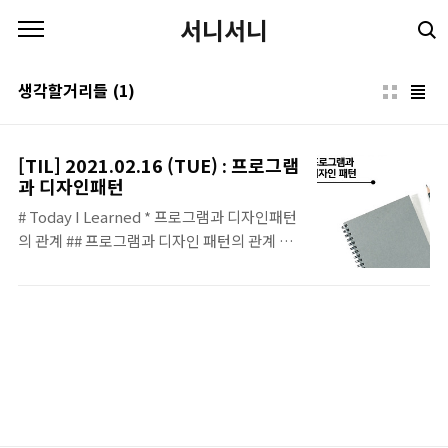
본문 바로가기
서니서니
생각할거리들
(1)
[TIL] 2021.02.16 (TUE) : 프로그램
과 디자인패턴
# Today I Learned * 프로그램과 디자인패턴
의 관계 ## 프로그램과 디자인 패턴의 관계 사
실 오늘 한 것을 따지자면 더 많은 것 같긴하지
만, 배웠다기보단 구현을 한 느낌이고 배웠다
고 할 수 있는 것은 6시쯤 포코와 체프와 함께
왜 우리는 디자인 패턴을 사용하려고 하고, 그
것이 정말 필요한건지? 무엇을 더 생각해 보아
야 할 지에 대한 대화를 나눈 데에 있었다. 발단
은 이랬다. 왜 우리는 MVC 를 쓰는걸까? 굳이
적용할 필요가 없는 곳에 편하다는 이유만으로