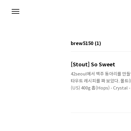
본문 바로가기
brew5150
(1)
[Stout] So Sweet
42seoul에서 맥주 동아리를 만
타우트 레시피를 짜 보았다. 몰트(Malt) 
(US) 400g 홉(Hops) - Crystal -
Safale S-04 Dry Beer Yeas
을 위해 유당을 넣어주었다. 레시피 상 목표
고, 실제 OG는 1.064로 조금 높게.