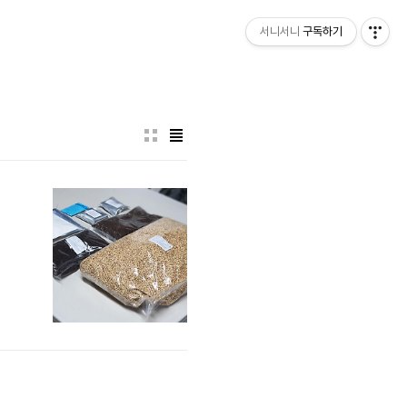
서니서니
구독하기